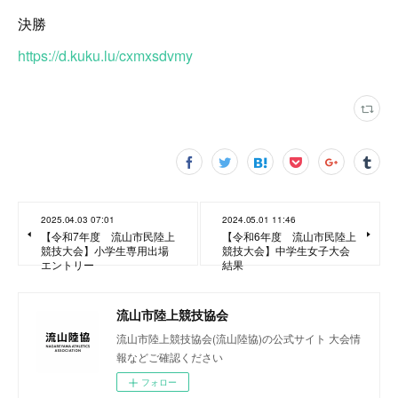
決勝
https://d.kuku.lu/cxmxsdvmy
2025.04.03 07:01
2024.05.01 11:46
【令和7年度 流山市民陸上
【令和6年度 流山市民陸上
競技大会】小学生専用出場
競技大会】中学生女子大会
エントリー
結果
流山市陸上競技協会
流山市陸上競技協会(流山陸協)の公式サイト 大会情
報などご確認ください
フォロー